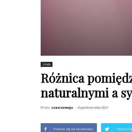
Uroda
Różnica pomięd
naturalnymi a s
Przez
czasrozwoju
-
4 października 2021
Podziel się na Facebooku
Tweet (Ćw