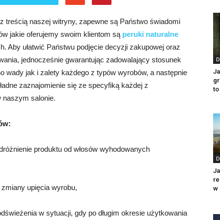
 z treścią naszej witryny, zapewne są Państwo świadomi
ów jakie oferujemy swoim klientom są
peruki naturalne
h. Aby ułatwić Państwu podjęcie decyzji zakupowej oraz
wania, jednocześnie gwarantując zadowalający stosunek
D
Ja
o wady jak i zalety każdego z typów wyrobów, a następnie
gr
ładne zaznajomienie się ze specyfiką każdej z
to
w naszym salonie.
ów:
 odróżnienie produktu od włosów wyhodowanych
D
Ja
re
z zmiany upięcia wyrobu,
w 
dświeżenia w sytuacji, gdy po długim okresie użytkowania