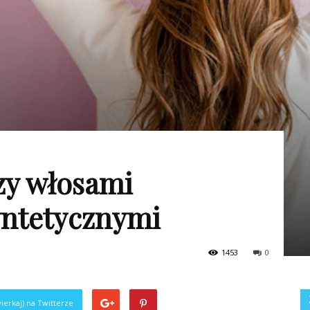
zy włosami
yntetycznymi
1453
0
ierkaj) na Twitterze