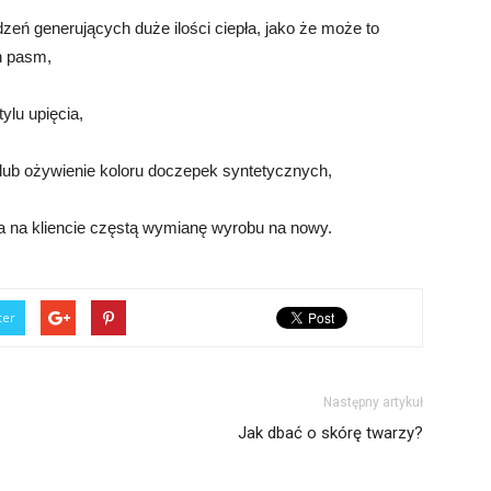
zeń generujących duże ilości ciepła, jako że może to
h pasm,
ylu upięcia,
lub ożywienie koloru doczepek syntetycznych,
a na kliencie częstą wymianę wyrobu na nowy.
ter
Następny artykuł
Jak dbać o skórę twarzy?