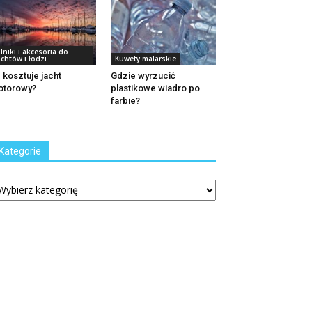
ilniki i akcesoria do
achtów i łodzi
Kuwety malarskie
e kosztuje jacht
Gdzie wyrzucić
otorowy?
plastikowe wiadro po
farbie?
Kategorie
tegorie