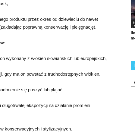
lask,
ego produktu przez okres od dziewięciu do nawet
S
j
zakładając poprawną konserwację i pielęgnację).
Il
m
ów:
 on wykonany z włókien słowiańskich lub europejskich,
ji, gdy ma on powstać z trudnodostępnych włókien,
Ka
miernie się puszyć lub plątać,
 długotrwałej ekspozycji na działanie promieni
 konserwacyjnych i stylizacyjnych.