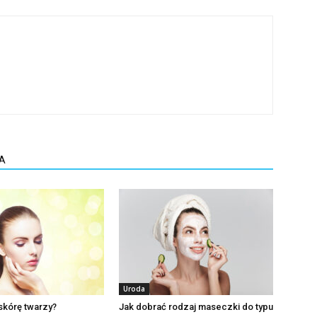
A
Uroda
skórę twarzy?
Jak dobrać rodzaj maseczki do typu