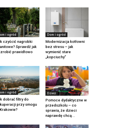
om i ogród
Dom i ogród
k czyścić nagrobki
Modernizacja kotłowni
anitowe? Sprawdź jak
bez stresu – jak
 zrobić prawidłowo
wymienić stare
„kopciuchy”
om i ogród
Dzieci
k dobrać filtry do
Pomoce dydaktyczne w
kuperacji przy smogu
przedszkolu – co
Krakowie?
sprawia, że dzieci
naprawdę chcą...