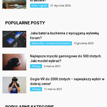
Krakowie?
31 stycznia 2026
Dom i ogród
POPULARNE POSTY
Jaka bateria kuchenna z wyciąganą wylewką
forum?
13 grudnia 2023
Hydraulika i armatura kuchenna
Najlepsze myszki gamingowe do 500 złotych.
Jaki model wybrać?
6 marca 2021
Zakupy
Gogle VR do 2000 złotych – największy wybór w
dobrej cenie!
11 marca 2021
Zakupy
POPULARNE KATEGORIE