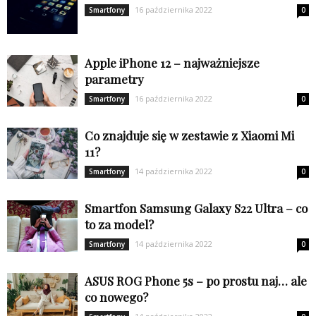
16 października 2022
Smartfony
0
Apple iPhone 12 – najważniejsze
parametry
16 października 2022
Smartfony
0
Co znajduje się w zestawie z Xiaomi Mi
11?
14 października 2022
Smartfony
0
Smartfon Samsung Galaxy S22 Ultra – co
to za model?
14 października 2022
Smartfony
0
ASUS ROG Phone 5s – po prostu naj… ale
co nowego?