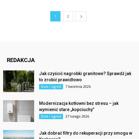
1
2
REDAKCJA
Jak czyścić nagrobki granitowe? Sprawdź jak
to zrobić prawidłowo
7 kwietnia 2026
Dom i ogród
Modernizacja kotłowni bez stresu – jak
wymienić stare „kopciuchy”
27 lutego 2026
Dom i ogród
Jak dobrać filtry do rekuperacji przy smogu w