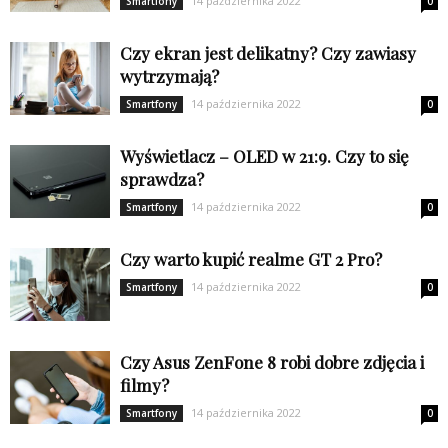
14 października 2022
Smartfony
0
Czy ekran jest delikatny? Czy zawiasy
wytrzymają?
14 października 2022
Smartfony
0
Wyświetlacz – OLED w 21:9. Czy to się
sprawdza?
14 października 2022
Smartfony
0
Czy warto kupić realme GT 2 Pro?
14 października 2022
Smartfony
0
Czy Asus ZenFone 8 robi dobre zdjęcia i
filmy?
14 października 2022
Smartfony
0