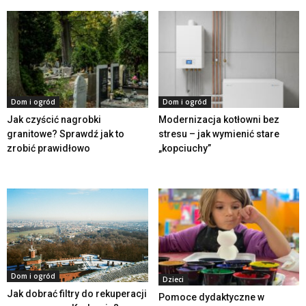
Dom i ogród
Dom i ogród
Jak czyścić nagrobki
Modernizacja kotłowni bez
granitowe? Sprawdź jak to
stresu – jak wymienić stare
zrobić prawidłowo
„kopciuchy”
Dom i ogród
Dzieci
Jak dobrać filtry do rekuperacji
Pomoce dydaktyczne w