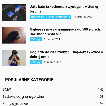
Jaka bateria kuchenna z wyciąganą wylewką
forum?
13 grudnia 2023
Hydraulika i armatura kuchenna
Najlepsze myszki gamingowe do 500 złotych.
Jaki model wybrać?
6 marca 2021
Zakupy
Gogle VR do 2000 złotych – największy wybór w
dobrej cenie!
11 marca 2021
Zakupy
POPULARNE KATEGORIE
BMW
145
Zestawy do grzanego wina
108
Krany ogrodowe
94