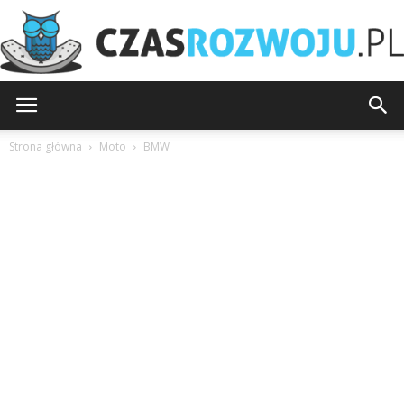
CzasRozwoju.pl
Strona główna
Moto
BMW