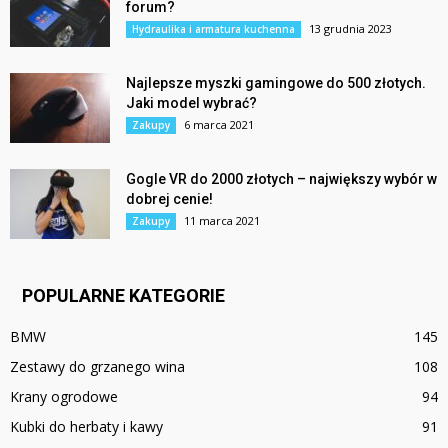
forum?
13 grudnia 2023
Hydraulika i armatura kuchenna
Najlepsze myszki gamingowe do 500 złotych.
Jaki model wybrać?
6 marca 2021
Zakupy
Gogle VR do 2000 złotych – największy wybór w
dobrej cenie!
11 marca 2021
Zakupy
POPULARNE KATEGORIE
BMW
145
Zestawy do grzanego wina
108
Krany ogrodowe
94
Kubki do herbaty i kawy
91