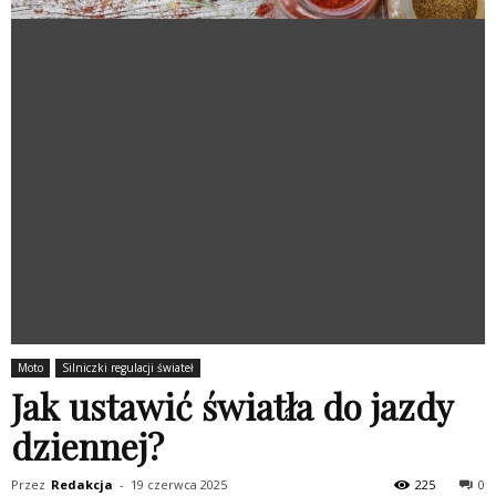
Moto
Silniczki regulacji świateł
Jak ustawić światła do jazdy
dziennej?
Przez
Redakcja
-
19 czerwca 2025
225
0