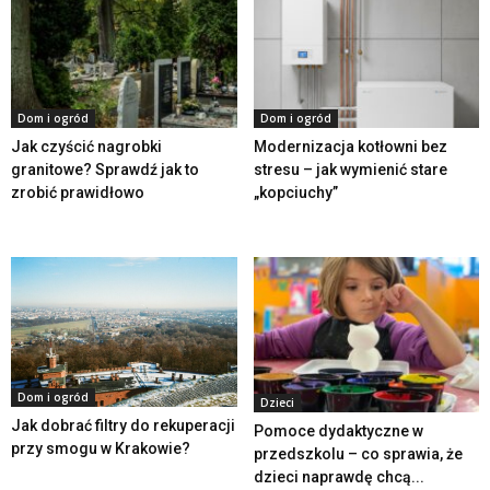
Dom i ogród
Dom i ogród
Jak czyścić nagrobki
Modernizacja kotłowni bez
granitowe? Sprawdź jak to
stresu – jak wymienić stare
zrobić prawidłowo
„kopciuchy”
Dom i ogród
Dzieci
Jak dobrać filtry do rekuperacji
Pomoce dydaktyczne w
przy smogu w Krakowie?
przedszkolu – co sprawia, że
dzieci naprawdę chcą...