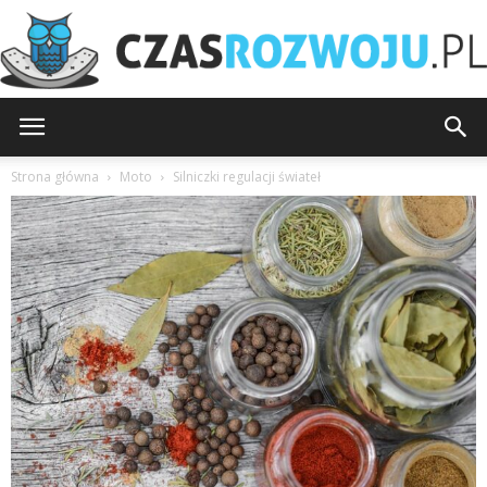
CzasRozwoju.pl
Strona główna
Moto
Silniczki regulacji świateł