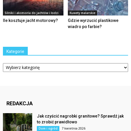
Silniki i akcesoria do jachtów i łodzi
Kuwety malarskie
Ile kosztuje jacht motorowy?
Gdzie wyrzucić plastikowe
wiadro po farbie?
Kategorie
Kategorie
REDAKCJA
Jak czyścić nagrobki granitowe? Sprawdź jak
to zrobić prawidłowo
7 kwietnia 2026
Dom i ogród