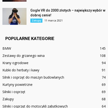
Gogle VR do 2000 złotych – największy wybór w
dobrej cenie!
11 marca 2021
Zakupy
POPULARNE KATEGORIE
BMW
145
Zestawy do grzanego wina
108
Krany ogrodowe
94
Kubki do herbaty i kawy
91
Silnik i osprzęt do maszyn budowlanych
74
Kurtyny powietrzne
69
Silniki i osprzęt
69
Zakupy
68
Silniki i osprzęt do motocykli zabytkowych
64