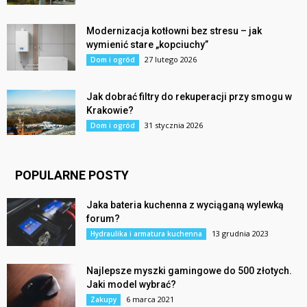
Modernizacja kotłowni bez stresu – jak
wymienić stare „kopciuchy”
27 lutego 2026
Dom i ogród
Jak dobrać filtry do rekuperacji przy smogu w
Krakowie?
31 stycznia 2026
Dom i ogród
POPULARNE POSTY
Jaka bateria kuchenna z wyciąganą wylewką
forum?
13 grudnia 2023
Hydraulika i armatura kuchenna
Najlepsze myszki gamingowe do 500 złotych.
Jaki model wybrać?
6 marca 2021
Zakupy