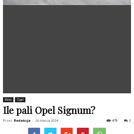
Moto
Opel
Ile pali Opel Signum?
Przez
Redakcja
-
26 marca 2024
479
0