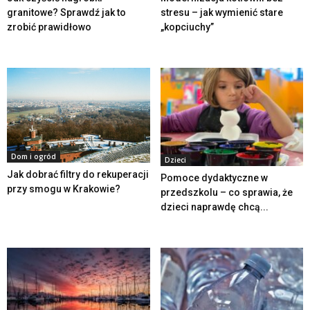
granitowe? Sprawdź jak to
stresu – jak wymienić stare
zrobić prawidłowo
„kopciuchy”
Dom i ogród
Dzieci
Jak dobrać filtry do rekuperacji
Pomoce dydaktyczne w
przy smogu w Krakowie?
przedszkolu – co sprawia, że
dzieci naprawdę chcą...