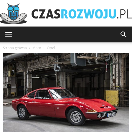
CzasRozwoju.pl
Strona główna
Moto
Opel