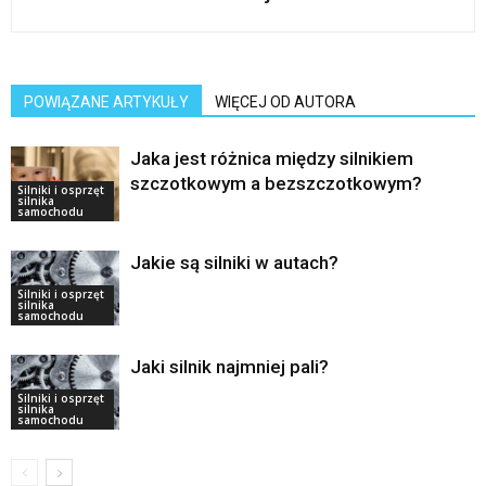
POWIĄZANE ARTYKUŁY
WIĘCEJ OD AUTORA
Jaka jest różnica między silnikiem
szczotkowym a bezszczotkowym?
Silniki i osprzęt
silnika
samochodu
Jakie są silniki w autach?
Silniki i osprzęt
silnika
samochodu
Jaki silnik najmniej pali?
Silniki i osprzęt
silnika
samochodu