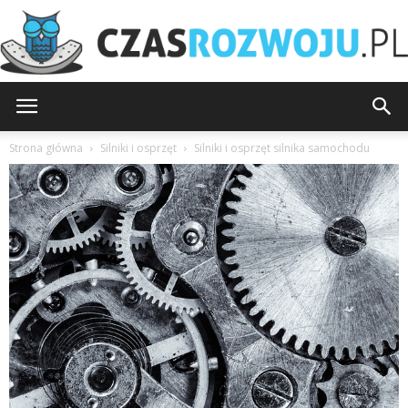
CzasRozwoju.pl
Strona główna
Silniki i osprzęt
Silniki i osprzęt silnika samochodu