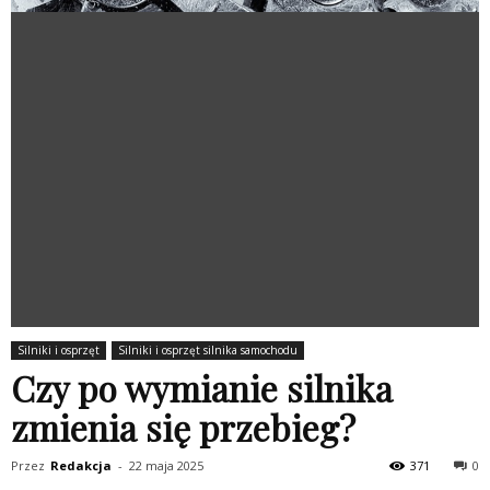
Silniki i osprzęt
Silniki i osprzęt silnika samochodu
Czy po wymianie silnika
zmienia się przebieg?
Przez
Redakcja
-
22 maja 2025
371
0