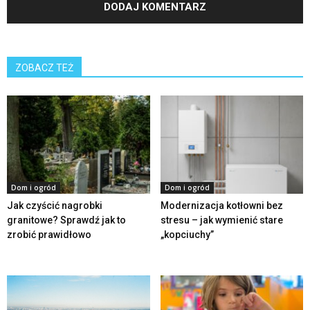
ZOBACZ TEŻ
Dom i ogród
Dom i ogród
Jak czyścić nagrobki
Modernizacja kotłowni bez
granitowe? Sprawdź jak to
stresu – jak wymienić stare
zrobić prawidłowo
„kopciuchy”