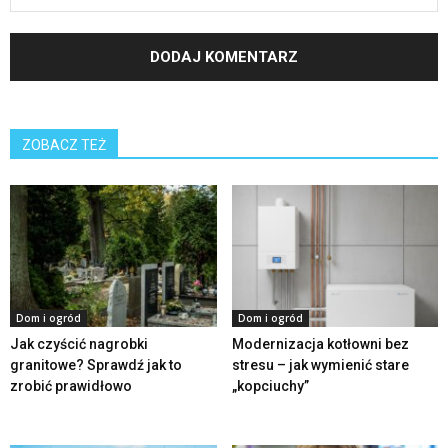
ZOBACZ TEŻ
Dom i ogród
Dom i ogród
Jak czyścić nagrobki
Modernizacja kotłowni bez
granitowe? Sprawdź jak to
stresu – jak wymienić stare
zrobić prawidłowo
„kopciuchy”