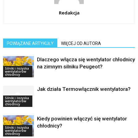
Redakcja
POWIĄZANE ARTYKUŁY
WIĘCEJ OD AUTORA
Dlaczego włącza się wentylator chłodnicy
na zimnym silniku Peugeot?
Silniki i łożyska
wentylatorów
chłodnicy
Jak działa Termowłącznik wentylatora?
Silniki i łożyska
wentylatorów
chłodnicy
Kiedy powinien włączyć się wentylator
chłodnicy?
Silniki i łożyska
wentylatorów
chłodnicy