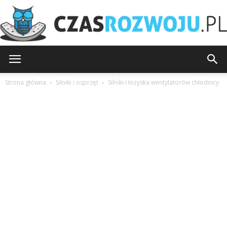
CzasRozwoju.pl
Strona główna
Silniki i osprzęt
Silniki i łożyska wentylatorów chłodnicy