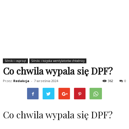
Silniki i osprzęt
Silniki i łożyska wentylatorów chłodnicy
Co chwila wypala się DPF?
Przez
Redakcja
-
7 września 2024
362
0
Co chwila wypala się DPF?