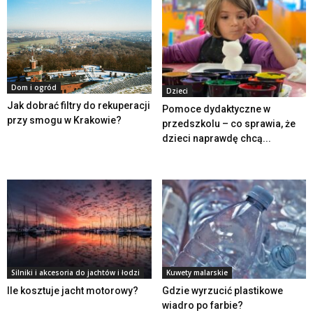
Dom i ogród
Dzieci
Jak dobrać filtry do rekuperacji
Pomoce dydaktyczne w
przy smogu w Krakowie?
przedszkolu – co sprawia, że
dzieci naprawdę chcą...
Silniki i akcesoria do jachtów i łodzi
Kuwety malarskie
Ile kosztuje jacht motorowy?
Gdzie wyrzucić plastikowe
wiadro po farbie?