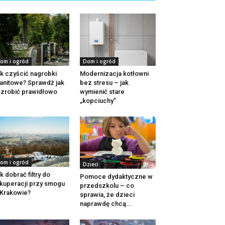
om i ogród
Dom i ogród
k czyścić nagrobki
Modernizacja kotłowni
anitowe? Sprawdź jak
bez stresu – jak
 zrobić prawidłowo
wymienić stare
„kopciuchy”
om i ogród
Dzieci
k dobrać filtry do
Pomoce dydaktyczne w
kuperacji przy smogu
przedszkolu – co
Krakowie?
sprawia, że dzieci
naprawdę chcą...