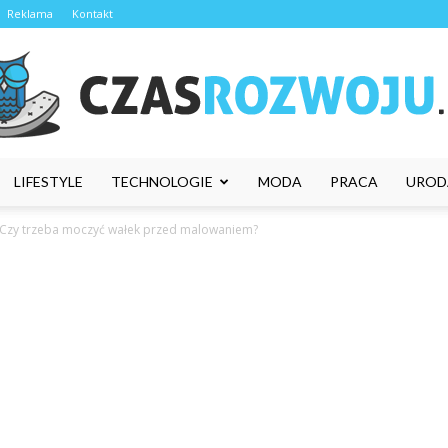
Reklama
Kontakt
LIFESTYLE
TECHNOLOGIE
MODA
PRACA
UROD
CzasRozwoju.pl
Czy trzeba moczyć wałek przed malowaniem?