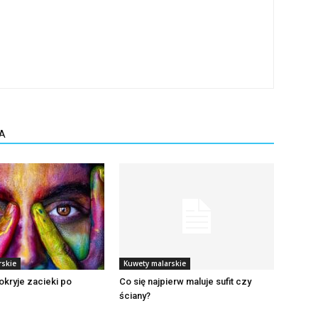
A
rskie
Kuwety malarskie
okryje zacieki po
Co się najpierw maluje sufit czy
ściany?