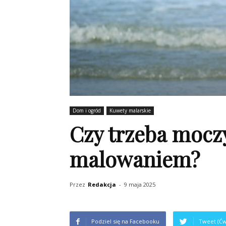
Dom i ogród
Kuwety malarskie
Czy trzeba mocz
malowaniem?
Przez
Redakcja
-
9 maja 2025
Podziel się na Facebooku
Tweet (Ćw