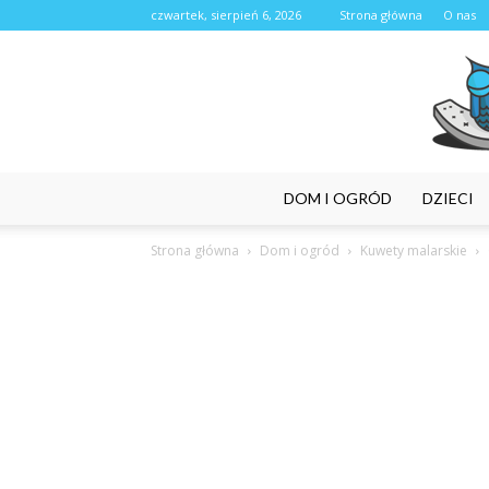
czwartek, sierpień 6, 2026
Strona główna
O nas
DOM I OGRÓD
DZIECI
Strona główna
Dom i ogród
Kuwety malarskie