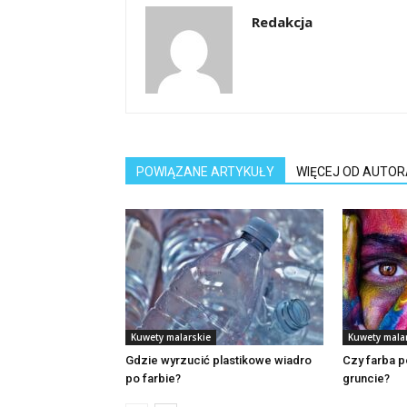
Redakcja
POWIĄZANE ARTYKUŁY
WIĘCEJ OD AUTOR
Kuwety malarskie
Kuwety mala
Gdzie wyrzucić plastikowe wiadro
Czy farba p
po farbie?
gruncie?