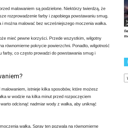
przed malowaniem są podzielone. Niektórzy twierdzą, że
sze rozprowadzenie farby i zapobiega powstawaniu smug.
S
nia i można malować bez wcześniejszego moczenia wałka.
j
Il
m
że mieć pewne korzyści. Przede wszystkim, wilgotny
 na równomierne pokrycie powierzchni. Ponadto, wilgotność
 farby, co często prowadzi do powstawania smug i
Ka
waniem?
 malowaniem, istnieje kilka sposobów, które możesz
łka w wodzie na kilka minut przed rozpoczęciem
, warto odcisnąć nadmiar wody z wałka, aby uniknąć
o moczenia wałka. Spray ten pozwala na równomierne