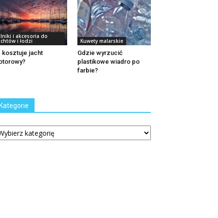
ilniki i akcesoria do
achtów i łodzi
Kuwety malarskie
e kosztuje jacht
Gdzie wyrzucić
otorowy?
plastikowe wiadro po
farbie?
Kategorie
tegorie