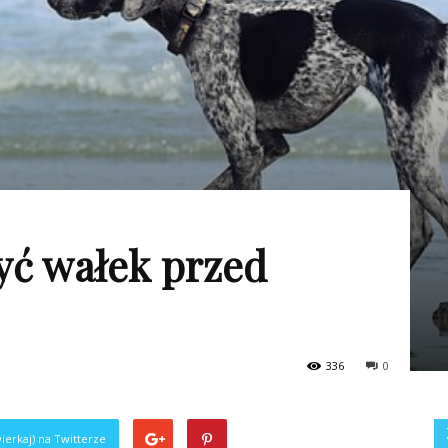
yć wałek przed
336
0
ierkaj) na Twitterze