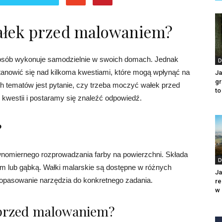
ałek przed malowaniem?
e osób wykonuje samodzielnie w swoich domach. Jednak
D
tanowić się nad kilkoma kwestiami, które mogą wpłynąć na
Ja
gr
h tematów jest pytanie, czy trzeba moczyć wałek przed
to
 kwestii i postaramy się znaleźć odpowiedź.
?
ównomiernego rozprowadzania farby na powierzchni. Składa
D
siem lub gąbką. Wałki malarskie są dostępne w różnych
Ja
dopasowanie narzędzia do konkretnego zadania.
re
w 
 przed malowaniem?